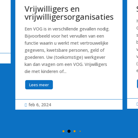
Vrijwilligers en
vrijwilligersorganisaties
Een VOG is in verschillende gevallen nodig.
Bijvoorbeeld voor het vervullen van een
functie waarin u werkt met vertrouwelijke
gegevens, kwetsbare personen, geld of
goederen. Uw (toekomstige) werkgever
kan dan vragen om een VOG. Vrijwilligers
die met kinderen of...
Lees meer
feb 6, 2024
