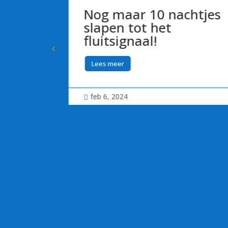
2025 vanaf
Nog maar 10 nachtjes
igingen
slapen tot het
van harte
fluitsignaal!
4-2025: 30-
Lees meer
feb 6, 2024
