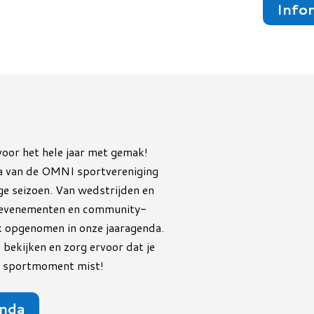
Info
 voor het hele jaar met gemak!
da van de OMNI sportvereniging
e seizoen. Van wedstrijden en
le evenementen en community-
lijk opgenomen in onze jaaragenda.
 bekijken en zorg ervoor dat je
jk sportmoment mist!
nda