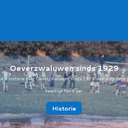
Oeverzwaluwen sinds 1929
ukje historie over Oeverzwaluwen sinds 1929 lees je op deze 
Sweltsje fan it jier.
Historie