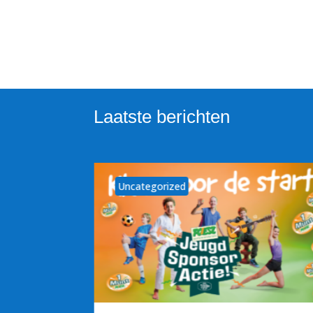
Laatste berichten
Uncategorized
 – 30
seizoen
g seizoen
laats in de