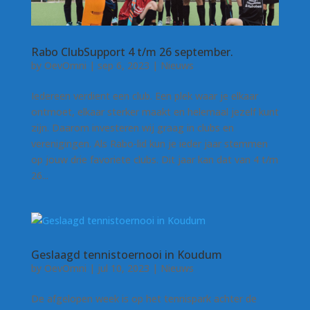
Rabo ClubSupport 4 t/m 26 september.
by
OevOmni
|
sep 6, 2023
|
Nieuws
Iedereen verdient een club. Een plek waar je elkaar
ontmoet, elkaar sterker maakt en helemaal jezelf kunt
zijn. Daarom investeren wij graag in clubs en
verenigingen. Als Rabo-lid kun je ieder jaar stemmen
op jouw drie favoriete clubs. Dit jaar kan dat van 4 t/m
26...
Geslaagd tennistoernooi in Koudum
by
OevOmni
|
jul 10, 2023
|
Nieuws
De afgelopen week is op het tennispark achter de