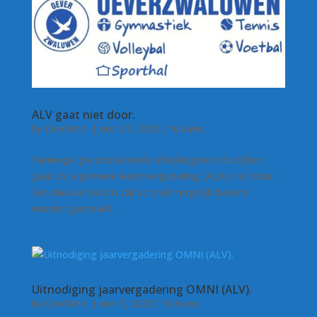
ALV gaat niet door.
by
OevOmni
|
nov 27, 2023
|
Nieuws
Vanwege geconstateerde afwijkingen in de cijfers,
gaat de algemene ledenvergadering (ALV) niet door.
Een nieuwe datum zal zo snel mogelijk bekend
worden gemaakt.
Uitnodiging jaarvergadering OMNI (ALV).
by
OevOmni
|
nov 1, 2023
|
Nieuws