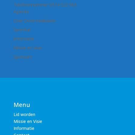
Telefoonnummer: 0514 522 583
Agenda
Over Oeverzwaluwen
Sporthal
informatie
Missie en visie
Sponsors
Menu
Lid worden
Missie en Visie
Informatie