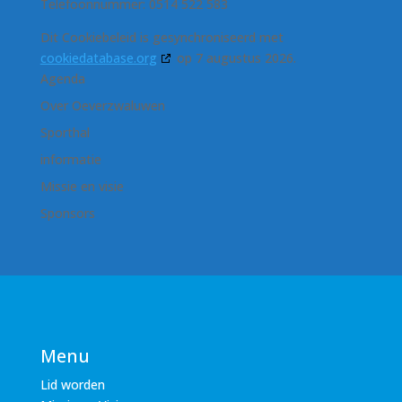
Telefoonnummer: 0514 522 583
Dit Cookiebeleid is gesynchroniseerd met
cookiedatabase.org
op 7 augustus 2026.
Agenda
Over Oeverzwaluwen
Sporthal
informatie
Missie en visie
Sponsors
Menu
Lid worden