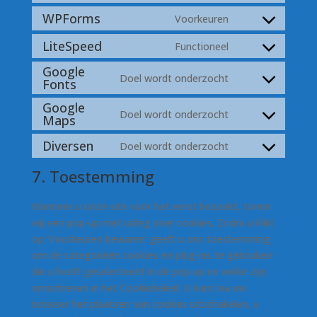
to
WPForms
Voorkeuren
Consent
service
to
LiteSpeed
Functioneel
wordpress
Consent
service
Google
to
wpforms
Doel wordt onderzocht
Fonts
Consent
service
to
litespeed
Google
Doel wordt onderzocht
service
Maps
Consent
google-
to
Diversen
Doel wordt onderzocht
fonts
Consent
service
to
google-
7. Toestemming
service
maps
diversen
Wanneer u onze site voor het eerst bezoekt, tonen
wij een pop-up met uitleg over cookies. Zodra u klikt
op ‘Voorkeuren bewaren’ geeft u ons toestemming
om de categorieën cookies en plug-ins te gebruiken
die u heeft geselecteerd in de pop-up en welke zijn
omschreven in het Cookiebeleid. U kunt via uw
browser het plaatsen van cookies uitschakelen, u