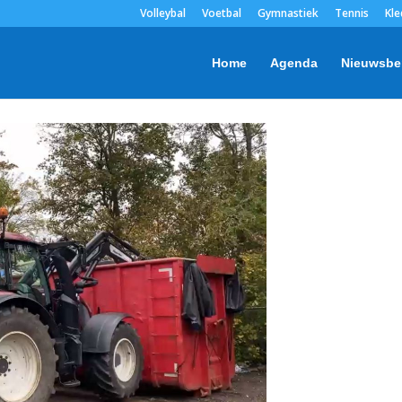
Volleybal
Voetbal
Gymnastiek
Tennis
Kle
Home
Agenda
Nieuwsbe