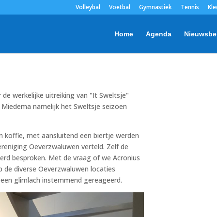
Volleybal
Voetbal
Gymnastiek
Tennis
Kle
Home
Agenda
Nieuwsbe
 werkelijke uitreiking van "It Sweltsje"
 Miedema namelijk het Sweltsje seizoen
n koffie, met aansluitend een biertje werden
ereniging Oeverzwaluwen verteld. Zelf de
 werd besproken. Met de vraag of we Acronius
 de diverse Oeverzwaluwen locaties
 een glimlach instemmend gereageerd.